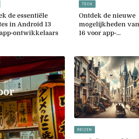
TECH
k de essentiële
Ontdek de nieuwe
es in Android 13
mogelijkheden van
 app-ontwikkelaars
16 voor app-
ontwikkelaars
REIZEN
oor
Een gids 
reizen na
bestemmi
REIZEN