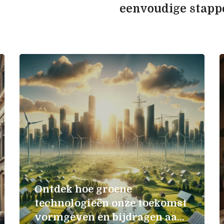
eenvoudige stapp
naar een duurza
lifestyle
Ontdek hoe groene
technologieën onze toekomst
vormgeven en bijdragen aan