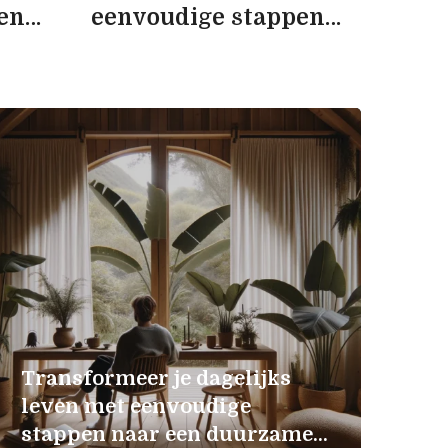
en
eenvoudige stappen
me
naar een gezonde
lifestyle
Transformeer je dagelijks
leven met eenvoudige
stappen naar een duurzame