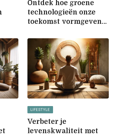
Ontdek hoe groene
n
technologieën onze
toekomst vormgeven
en bijdragen aan een
duurzamere wereld
LIFESTYLE
Verbeter je
et
levenskwaliteit met