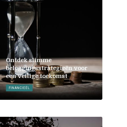
Ontdek slimme
beleggingsstrategieën voor
een veilige toekomst
FINANCIEËL