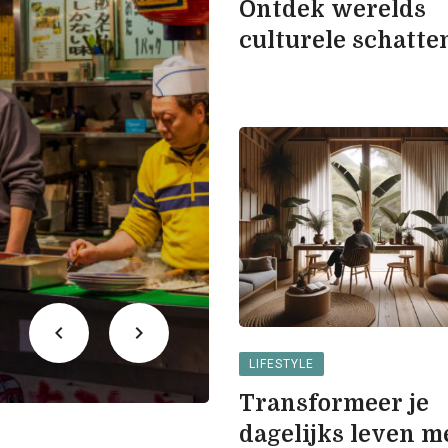
Ontdek werelds
culturele schatte
LIFESTYLE
Transformeer je
dagelijks leven m