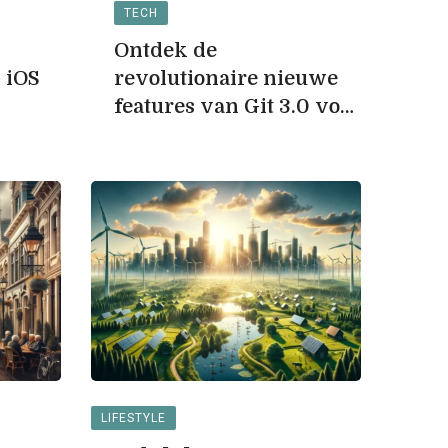
TECH
Ontdek de
 iOS
revolutionaire nieuwe
features van Git 3.0 voor
ontwikkelaars
voor duurzaam
ar onontdekte
ngen
LIFESTYLE