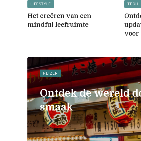
LIFESTYLE
TECH
Het creëren van een
Ontde
mindful leefruimte
updat
voor
REIZEN
Ontdek de wereld d
smaak