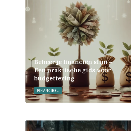
Beheer je financiën slim –
Een praktische gids voor
budgettering
FINANCIEËL